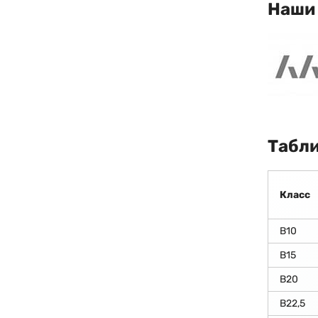
Наши
Табли
Класс
В10
В15
В20
В22,5