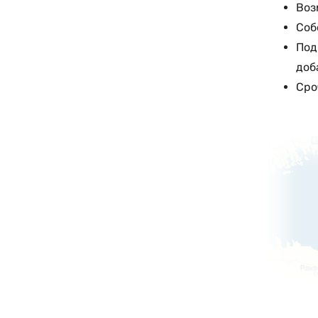
Воз
Соб
Под
доб
Сро