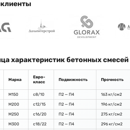
 клиенты
ца характеристик бетонных смесей
Евро-
Марка
Подвижность
Прочность
класс
М150
c8/10
П2 — П4
163 кг/см2
М200
с12/15
П2 — П4
196 кг/см2
М250
с16/20
П2 — П4
275 кг/см2
М300
с18/22
П2 — П4
296 кг/см2