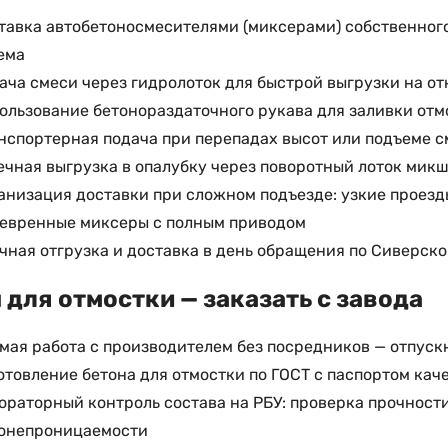
тавка автобетоносмесителями (миксерами) собственног
ема
ача смеси через гидролоток для быстрой выгрузки на о
ользование бетонораздаточного рукава для заливки отмо
нспортерная подача при перепадах высот или подъеме с
ечная выгрузка в опалубку через поворотный лоток микш
анизация доставки при сложном подъезде: узкие проезд
евренные миксеры с полным приводом
чная отгрузка и доставка в день обращения по Сиверс
 для отмостки — заказать с завода
мая работа с производителем без посредников — отпуск
отовление бетона для отмостки по ГОСТ с паспортом кач
ораторный контроль состава на РБУ: проверка прочност
онепроницаемости