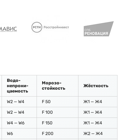
Водо-
Морозо-
непрони-
Жёсткость
стойкость
цаемость
W2 — W4
F 50
Ж1 — Ж4
W2 — W4
F 100
Ж1 — Ж4
W4 — W6
F 150
Ж1 — Ж4
W6
F 200
Ж2 — Ж4