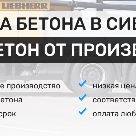
 БЕТОНА В С
ЕТОН ОТ ПРОИ
е производство
низкая цен
бетона
соответст
срок
оплата люб