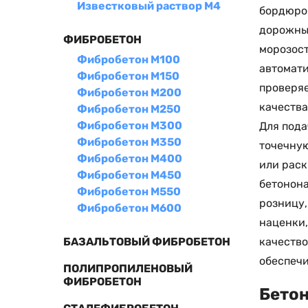
Известковый раствор М4
бордюров
дорожных
ФИБРОБЕТОН
морозост
Фибробетон М100
автомати
Фибробетон М150
проверяе
Фибробетон М200
качества
Фибробетон М250
Фибробетон М300
Для пода
Фибробетон М350
точечную
Фибробетон М400
или раск
Фибробетон М450
бетонона
Фибробетон М550
розницу,
Фибробетон М600
наценки,
качество
БАЗАЛЬТОВЫЙ ФИБРОБЕТОН
обеспечи
ПОЛИПРОПИЛЕНОВЫЙ
ФИБРОБЕТОН
Бетон