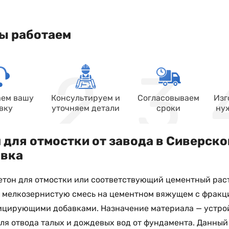
ы работаем
ем вашу
Консультируем и
Согласовываем
Изг
вку
уточняем детали
сроки
ну
 для отмостки от завода в Сиверско
авка
етон для отмостки или соответствующий цементный рас
ь мелкозернистую смесь на цементном вяжущем с фрак
ицирующими добавками. Назначение материала — устрой
ля отвода талых и дождевых вод от фундамента. Данный