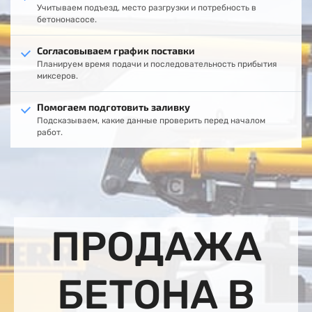
Учитываем подъезд, место разгрузки и потребность в
бетононасосе.
Согласовываем график поставки
Планируем время подачи и последовательность прибытия
миксеров.
Помогаем подготовить заливку
Подсказываем, какие данные проверить перед началом
работ.
ПРОДАЖА
БЕТОНА В