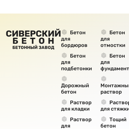
СИВЕРСКИЙ
Бетон
Бетон
БЕТОН
для
для
бордюров
отмостки
БЕТОННЫЙ ЗАВОД
Бетон
Бетон
для
для
подбетонки
фундамент
Дорожный
Монтажны
бетон
раствор
Раствор
Раство
для кладки
для стяжк
Раствор
Тощий
для
бетон