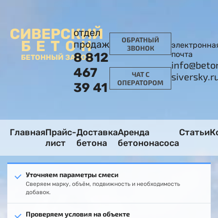
СИВЕРСКИЙ
отдел
ОБРАТНЫЙ
БЕТОН
продаж
электронна
ЗВОНОК
почта
8 812
БЕТОННЫЙ ЗАВОД
info@beto
467
ЧАТ С
siversky.r
ОПЕРАТОРОМ
39 41
Главная
Прайс-
Доставка
Аренда
Статьи
К
лист
бетона
бетононасоса
Уточняем параметры смеси
Сверяем марку, объём, подвижность и необходимость
добавок.
Проверяем условия на объекте