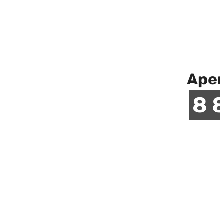
Аре
8 