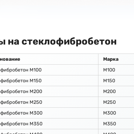
ы на стеклофибробетон
нование
Марка
офибробетон М100
М100
офибробетон М150
М150
офибробетон М200
М200
офибробетон М250
М250
офибробетон М300
М300
офибробетон М350
М350