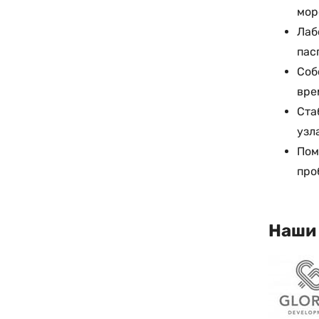
мор
Лаб
пас
Соб
вре
Ста
узл
Пом
про
Наши