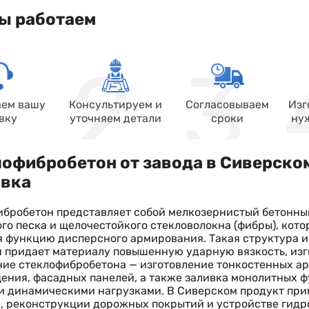
ы работаем
ем вашу
Консультируем и
Согласовываем
Изг
вку
уточняем детали
сроки
ну
офибробетон от завода в Сиверском
авка
бробетон представляет собой мелкозернистый бетонный
го песка и щелочестойкого стекловолокна (фибры), кото
 функцию дисперсного армирования. Такая структура 
 придает материалу повышенную ударную вязкость, изг
ие стеклофибробетона — изготовление тонкостенных а
ения, фасадных панелей, а также заливка монолитных 
 динамическими нагрузками. В Сиверском продукт при
, реконструкции дорожных покрытий и устройстве гид