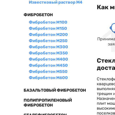
Известковый раствор М4
Как м
ФИБРОБЕТОН
Фибробетон М100
Фибробетон М150
Фибробетон М200
Принима
Фибробетон М250
зая
Фибробетон М300
Фибробетон М350
Фибробетон М400
Стекл
Фибробетон М450
дост
Фибробетон М550
Фибробетон М600
Стеклофи
кварцево
выполняя
БАЗАЛЬТОВЫЙ ФИБРОБЕТОН
трещин и
Назначен
ПОЛИПРОПИЛЕНОВЫЙ
плит мощ
ФИБРОБЕТОН
высокими
поселков