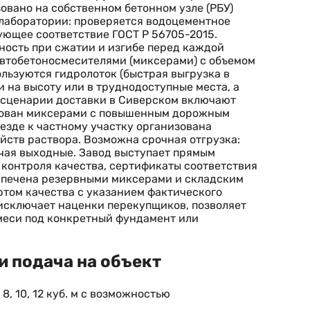
вано на собственном бетонном узле (РБУ)
 лаборатории: проверяется водоцементное
ующее соответствие ГОСТ Р 56705-2015.
ность при сжатии и изгибе перед каждой
автобетоносмесителями (миксерами) с объемом
ользуются гидролоток (быстрая выгрузка в
и на высоту или в труднодоступные места, а
е сценарии доставки в Сиверском включают
ктован миксерами с повышенным дорожным
езде к частному участку организована
ойств раствора. Возможна срочная отгрузка:
ючая выходные. Завод выступает прямым
 контроля качества, сертификаты соответствия
еспечена резервными миксерами и складским
ртом качества с указанием фактического
 исключает наценки перекупщиков, позволяет
смеси под конкретный фундамент или
и подача на объект
, 10, 12 куб. м с возможностью