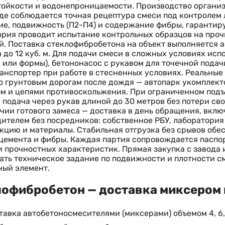
ойкости и водонепроницаемости. Производство организо
где соблюдается точная рецептура смеси под контролем
е, подвижность (П2-П4) и содержание фибры, гарантир
рия проводит испытание контрольных образцов на проч
й. Поставка стеклофибробетона на объект выполняется 
 до 12 куб. м. Для подачи смеси в сложных условиях исп
 или формы), бетононасос с рукавом для точечной подач
анспортер при работе в стесненных условиях. Реальны
о грунтовым дорогам после дождя — автопарк укомпле
м и цепями противоскольжения. При ограниченном подъ
 подача через рукав длиной до 30 метров без потери св
чии готового замеса — доставка в день обращения, вкл
ителем без посредников: собственное РБУ, лаборатория
кцию и материалы. Стабильная отгрузка без срывов об
цемента и фибры. Каждая партия сопровождается паспо
и прочностных характеристик. Прямая закупка с завода
ать техническое задание по подвижности и плотности 
ный элемент.
офибробетон — доставка миксером 
тавка автобетоносмесителями (миксерами) объемом 4, 6, 8