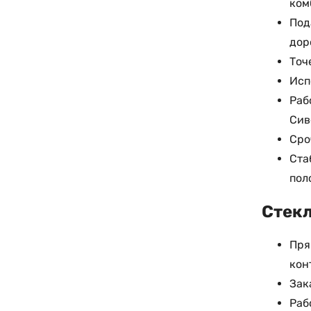
ком
Под
дор
Точ
Исп
Раб
Сив
Сро
Ста
пол
Стекл
Пря
кон
Зак
Раб