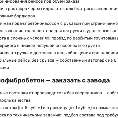
бинирования рейсов под объем заказа
ача раствора через гидролоток для быстрого заполнени
ожных бордюров
ечная подача бетононасосом с рукавом при ограниченном
ользование транспортера для выгрузки в удаленные зон
ота в сложных условиях: проезд по разбитым грунтовым
ерского с низкой несущей способностью грунта
чная отгрузка и доставка в день обращения при наличии
бильные рейсы без срывов — собственный автопарк из 8 
омки
офибробетон — заказать с завода
мые поставки от производителя без посредников — собс
троль качества
аз оптом (от 5 куб. м) и в розницу (от 1 куб. м) с возмо
ота по техническому заданию: подбор состава под требу