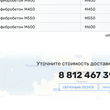
офибробетон М400
М400
офибробетон М450
М450
офибробетон М550
М550
офибробетон М600
М600
це
Уточните стоимость достав
8 812 467 3
ОБРАТНЫЙ ЗВОНОК
НАЧ