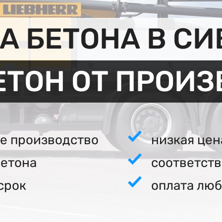
 БЕТОНА В С
ЕТОН ОТ ПРОИ
е производство
низкая цен
бетона
соответст
срок
оплата люб