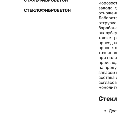
СТАЛЕФИБРОБЕТОН
морозост
завода, 
СТЕКЛОФИБРОБЕТОН
отношени
Лаборато
отгрузко
барабана
опалубку
также тр
проезд п
просвето
точечная
при нали
производ
на проду
запасом 
состава 
согласов
монолит
Стекл
Дос