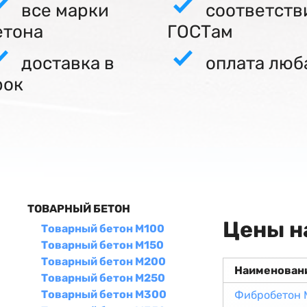
все марки
соответств
етона
ГОСТам
доставка в
оплата люб
рок
ТОВАРНЫЙ БЕТОН
Цены н
Товарный бетон М100
Товарный бетон М150
Товарный бетон М200
Наименован
Товарный бетон М250
Товарный бетон М300
Фибробетон 