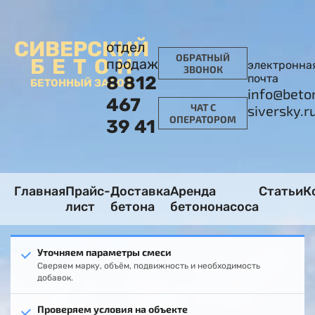
СИВЕРСКИЙ
отдел
ОБРАТНЫЙ
БЕТОН
продаж
электронна
ЗВОНОК
почта
8 812
БЕТОННЫЙ ЗАВОД
info@beto
467
ЧАТ С
siversky.r
ОПЕРАТОРОМ
39 41
Главная
Прайс-
Доставка
Аренда
Статьи
К
лист
бетона
бетононасоса
Уточняем параметры смеси
Сверяем марку, объём, подвижность и необходимость
добавок.
Проверяем условия на объекте