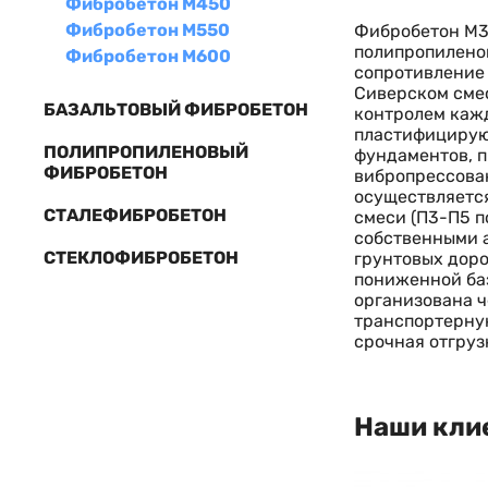
Фибробетон М450
Фибробетон М550
Фибробетон М3
полипропилено
Фибробетон М600
сопротивление 
Сиверском смес
БАЗАЛЬТОВЫЙ ФИБРОБЕТОН
контролем кажд
пластифицирую
ПОЛИПРОПИЛЕНОВЫЙ
фундаментов, п
ФИБРОБЕТОН
вибропрессова
осуществляется
СТАЛЕФИБРОБЕТОН
смеси (П3-П5 п
собственными 
СТЕКЛОФИБРОБЕТОН
грунтовых дор
пониженной баз
организована че
транспортерную
срочная отгруз
Наши кли