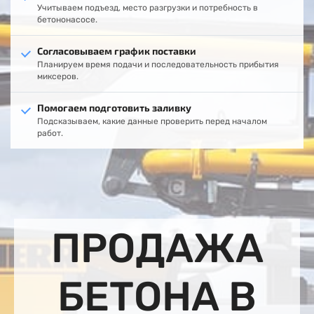
Учитываем подъезд, место разгрузки и потребность в
бетононасосе.
Согласовываем график поставки
Планируем время подачи и последовательность прибытия
миксеров.
Помогаем подготовить заливку
Подсказываем, какие данные проверить перед началом
работ.
ПРОДАЖА
БЕТОНА В