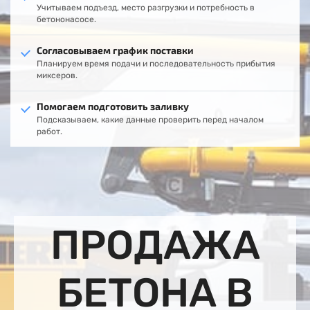
Учитываем подъезд, место разгрузки и потребность в
бетононасосе.
Согласовываем график поставки
Планируем время подачи и последовательность прибытия
миксеров.
Помогаем подготовить заливку
Подсказываем, какие данные проверить перед началом
работ.
ПРОДАЖА
БЕТОНА В