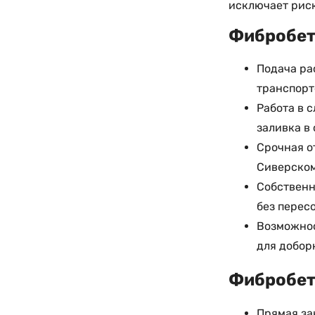
исключает риск
Фибробето
Подача ра
транспорт
Работа в 
заливка в
Срочная о
Сиверском
Собственны
без перес
Возможнос
для добор
Фибробето
Прямая за