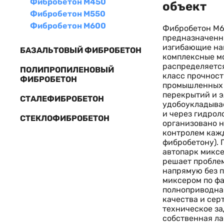
Фибробетон М450
объект
Фибробетон М550
Фибробетон М600
Фибробетон М6
предназначенн
изгибающие на
БАЗАЛЬТОВЫЙ ФИБРОБЕТОН
комплексные м
распределяется
ПОЛИПРОПИЛЕНОВЫЙ
класс прочност
ФИБРОБЕТОН
промышленных 
перекрытий и э
СТАЛЕФИБРОБЕТОН
удобоукладывае
и через гидрол
СТЕКЛОФИБРОБЕТОН
организовано 
контролем кажд
фибробетону). 
автопарк миксе
решает проблем
напрямую без п
миксером по фа
полноприводная
качества и сер
техническое за
собственная ла