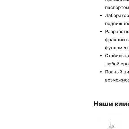
паспортом
Лаборатор
подвижнос
Разработк
фракции з
фундамент
Стабильна
любой сро
Полный ци
возможнос
Наши кли