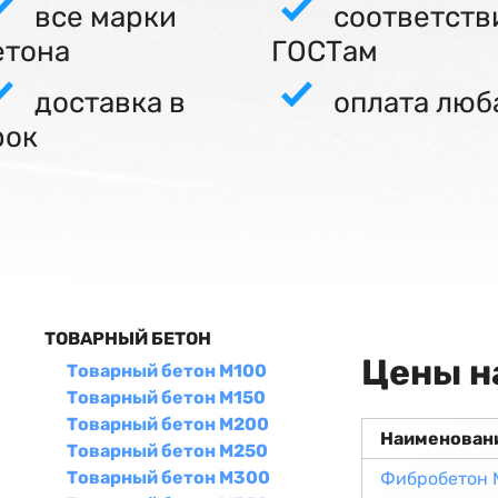
все марки
соответств
етона
ГОСТам
доставка в
оплата люб
рок
ТОВАРНЫЙ БЕТОН
Цены н
Товарный бетон М100
Товарный бетон М150
Товарный бетон М200
Наименован
Товарный бетон М250
Товарный бетон М300
Фибробетон 