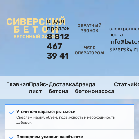
СИВЕРСКИЙ
отдел
ОБРАТНЫЙ
БЕТОН
продаж
электронна
ЗВОНОК
почта
8 812
БЕТОННЫЙ ЗАВОД
info@beto
467
ЧАТ С
siversky.r
ОПЕРАТОРОМ
39 41
Главная
Прайс-
Доставка
Аренда
Статьи
К
лист
бетона
бетононасоса
Уточняем параметры смеси
Сверяем марку, объём, подвижность и необходимость
добавок.
Проверяем условия на объекте